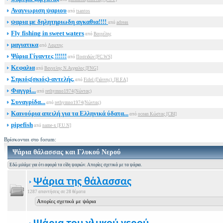
Αναγνωριση ψαριου
από
tsantos
ψαρια με δηλητηριωδη αγκαθια!!!!
από
adreas
Fly fishing in sweet waters
από
Βαγγέλης
μαγιατικα
από
Λαμπης
Ψάρια Γίγαντες !!!!!!
από
Ποσειδών [FC.WS]
Κεφαλια
από
Βαγγελης Ν.Αγχιαλος [FNG]
Σηκιός(σκιός)-αντελής.
από
Fidel (Γιάννης) [H.F.A]
Φαγγρί...
από
rethymno1974(Νώντας)
Συναγρίδα...
από
rethymno1974(Νώντας)
Καινούρια απειλή για τα Ελληνικά ύδατα...
από
ocean Κώστας [CBI]
pipefish
από
name-x [F.U.N]
Βρίσκονται στο forum:
Ψάρια θάλασσας και Γλυκού Νερού
Εδώ μιλάμε για ότι αφορά τα είδη ψαριών. Απορίες σχετικά με τα ψάρια.
Ψάρια της θάλασσας
1287 απαντήσεις σε 28 θέματα
Απορίες σχετικά με ψάρια