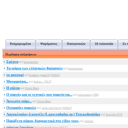
Ενημερωμένα
Ψαρέματος
Οικογενειών
15 τελευταία
Σε
Περίληψη συζητήσεων
Σμέρνα
από
konstantinos
Τα ψάρια των ελληνικών θαλασσών
από
konstantinos
το μουγκρί
από
Κυριάκος (mask24) [ΕΜΑS]
Μουρμούρα...
από
Stelios.... [F.S.T]
Η σάλπα
από
Πανοs Ιθακη
Ο σαργός και οι τεχνικές που ψαρεύεται...
από
καλοκαιρινος [CBI]
Άγνωστο ψάρι...
από
Πανοs Ιθακη
Ονομασίες ψαριών
από
τρελα νερα Γιαννης [ΕΜΑS]
Λαγοκέφαλος ή κουνέλι (Lagocephalus sp.) Tetraοdontidae
από
Δημητρης1978
Παράξενα ψάρια, διαφορετικά στο είδος τους.
από
christos
ψάρεμα ζαργάνας
από
gaskaloz(Κώστας) [F.S.T]