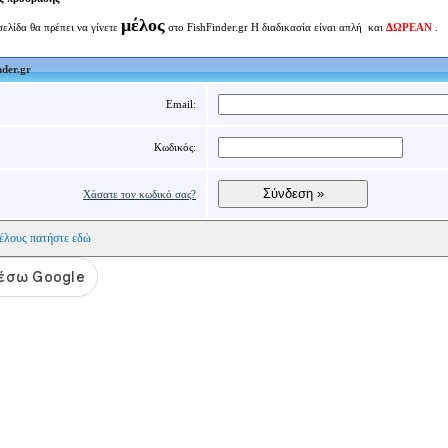
μέλος
 σελίδα θα πρέπει να γίνετε
στο FishFinder.gr Η διαδικασία είναι απλή και
ΔΩΡΕΑΝ
.
nder.gr
Email:
Κωδικός:
Χάσατε τον κωδικό σας?
μέλους πατήστε εδώ