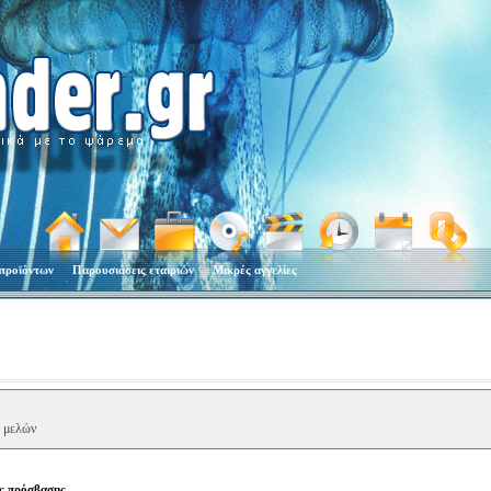
προϊόντων
Παρουσιάσεις εταιριών
Μικρές αγγελίες
α μελών
ης πρόσβασης