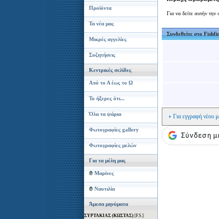
Προϊόντα
Για να δείτε αυτήν την
Τα νέα μας
Συνδεθείτε στο Fishfi
Μικρές αγγελίες
Συζητήσεις
Κεντρικές σελίδες
Από το Α έως το Ω
Το ήξερες ότι...
Όλα τα ψάρια
Για εγγραφή νέου 
Φωτογραφίες gallery
Φωτογραφίες μελών
Για τα μέλη μας
Μαρίνες
Ναυτιλία
Άμεσα μηνύματα