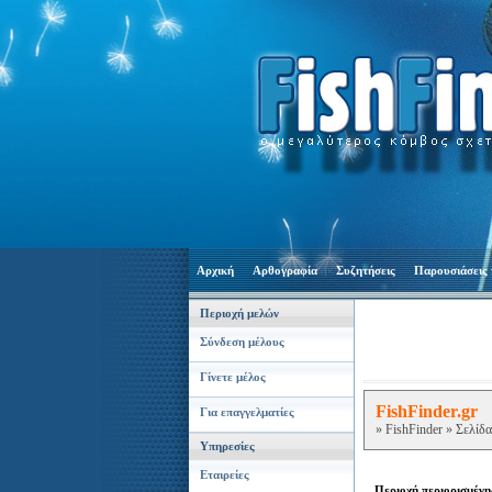
Αρχική
Αρθογραφία
Συζητήσεις
Παρουσιάσεις 
Περιοχή μελών
Σύνδεση μέλους
Γίνετε μέλος
FishFinder.gr
Για επαγγελματίες
» FishFinder » Σελίδ
Υπηρεσίες
Εταιρείες
Περιοχή περιορισμέν