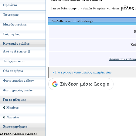
Προϊόντα
μέλος
Για να δείτε αυτήν την σελίδα θα πρέπει να γίνετε
σ
Τα νέα μας
Συνδεθείτε στο Fishfinder.gr
Μικρές αγγελίες
E
Συζητήσεις
Κεντρικές σελίδες
Κωδ
Από το Α έως το Ω
Χάσατε τον κωδικό
Το ήξερες ότι...
Όλα τα ψάρια
Για εγγραφή νέου μέλους πατήστε εδώ
Φωτογραφίες gallery
Φωτογραφίες μελών
Για τα μέλη μας
Μαρίνες
Ναυτιλία
Άμεσα μηνύματα