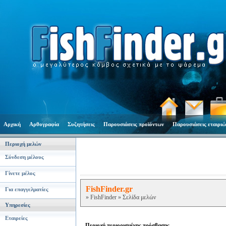
Αρχική
Αρθογραφία
Συζητήσεις
Παρουσιάσεις προϊόντων
Παρουσιάσεις εταιριώ
Περιοχή μελών
Σύνδεση μέλους
Γίνετε μέλος
FishFinder.gr
Για επαγγελματίες
» FishFinder » Σελίδα μελών
Υπηρεσίες
Εταιρείες
Περιοχή περιορισμένης πρόσβασης